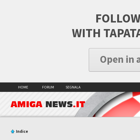
FOLLOW
WITH TAPAT
Open in 
HOME
FORUM
SEGNALA
AMIGA
NEWS
.IT
Indice