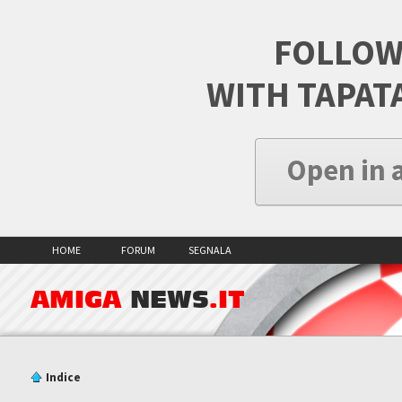
FOLLOW
WITH TAPAT
Open in 
HOME
FORUM
SEGNALA
AMIGA
NEWS
.IT
Indice