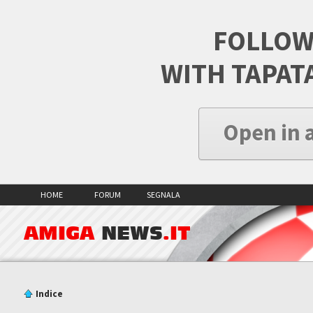
FOLLOW
WITH TAPAT
Open in 
HOME
FORUM
SEGNALA
AMIGA
NEWS
.IT
Indice