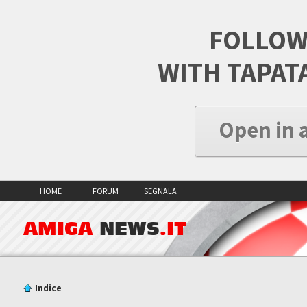
FOLLOW
WITH TAPAT
Open in 
HOME
FORUM
SEGNALA
AMIGA
NEWS
.IT
Indice