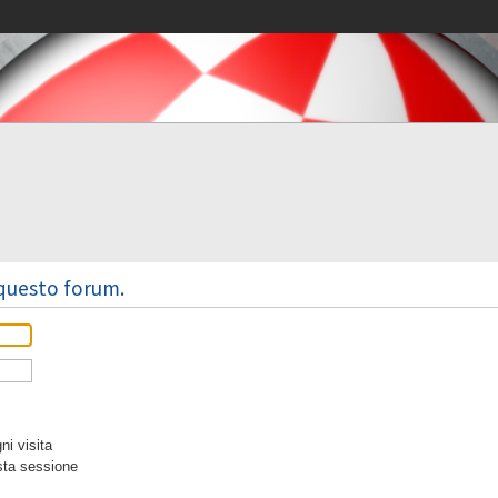
 questo forum.
i visita
sta sessione