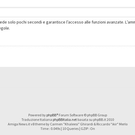
hiede solo pochi secondi e garantisce l’accesso alle funzioni avanzate. L’am
regole.
Powered by
phpBB
® Forum Software © phpBB Group
Traduzione Italiana
phpBBItalia.net
basata su phpBB.it 2010
Amiga News.it v8 theme by Carmen "Khaleesi" Ghirardi & Riccardo "ikir" Merlo
Time : 0.049s | 10 Queries | GZIP : On