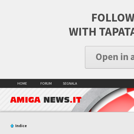
FOLLOW
WITH TAPAT
Open in 
HOME
FORUM
SEGNALA
AMIGA
NEWS
.IT
Indice