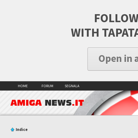
FOLLOW
WITH TAPAT
Open in 
HOME
FORUM
SEGNALA
AMIGA
NEWS
.IT
Indice