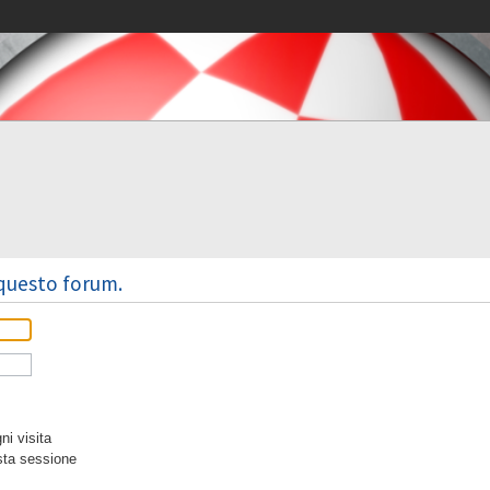
 questo forum.
i visita
sta sessione