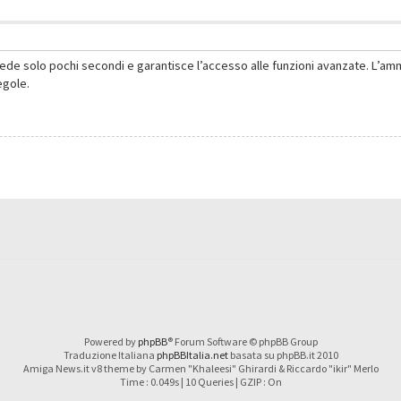
hiede solo pochi secondi e garantisce l’accesso alle funzioni avanzate. L’am
regole.
Powered by
phpBB
® Forum Software © phpBB Group
Traduzione Italiana
phpBBItalia.net
basata su phpBB.it 2010
Amiga News.it v8 theme by Carmen "Khaleesi" Ghirardi & Riccardo "ikir" Merlo
Time : 0.049s | 10 Queries | GZIP : On