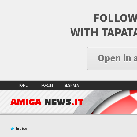
FOLLOW
WITH TAPAT
Open in 
HOME
FORUM
SEGNALA
AMIGA
NEWS
.IT
Indice