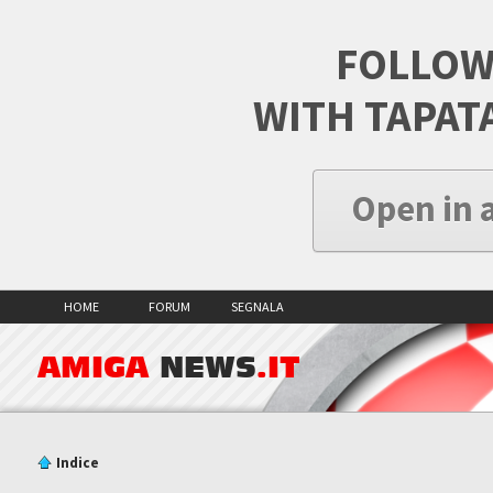
FOLLOW
WITH TAPAT
Open in 
HOME
FORUM
SEGNALA
AMIGA
NEWS
.IT
Indice