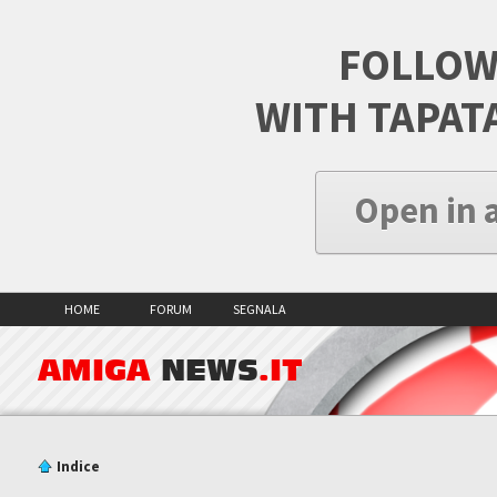
FOLLOW
WITH TAPAT
Open in 
HOME
FORUM
SEGNALA
AMIGA
NEWS
.IT
Indice