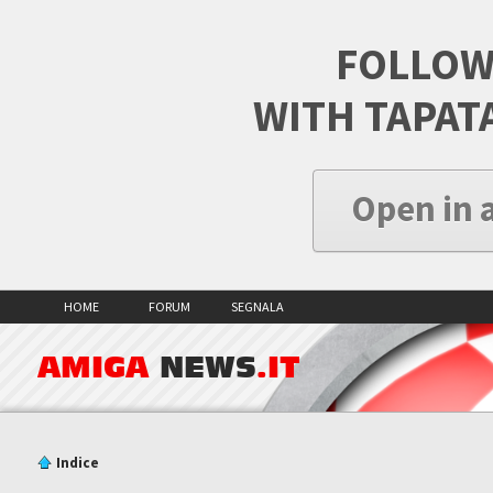
FOLLOW
WITH TAPAT
Open in 
HOME
FORUM
SEGNALA
AMIGA
NEWS
.IT
Indice