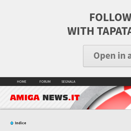
FOLLOW
WITH TAPAT
Open in 
HOME
FORUM
SEGNALA
AMIGA
NEWS
.IT
Indice