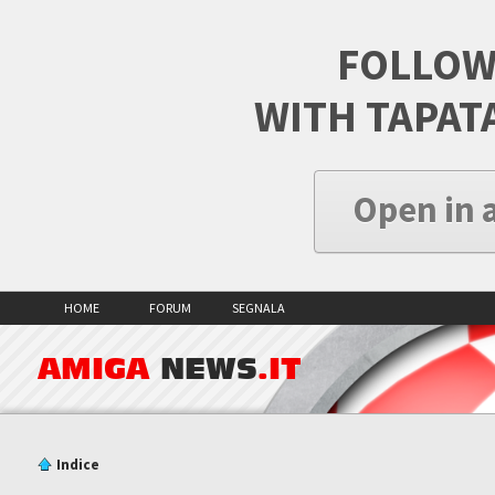
FOLLOW
WITH TAPAT
Open in 
HOME
FORUM
SEGNALA
AMIGA
NEWS
.IT
Indice