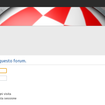
 questo forum.
i visita
sta sessione