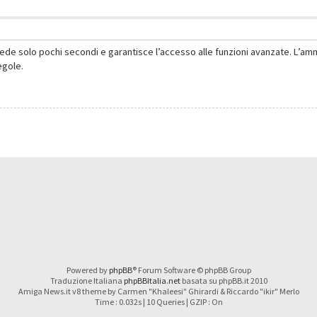
hiede solo pochi secondi e garantisce l’accesso alle funzioni avanzate. L’am
regole.
Powered by
phpBB
® Forum Software © phpBB Group
Traduzione Italiana
phpBBItalia.net
basata su phpBB.it 2010
Amiga News.it v8 theme by Carmen "Khaleesi" Ghirardi & Riccardo "ikir" Merlo
Time : 0.032s | 10 Queries | GZIP : On