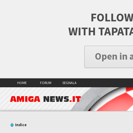
FOLLOW
WITH TAPAT
Open in 
HOME
FORUM
SEGNALA
AMIGA
NEWS
.IT
Indice