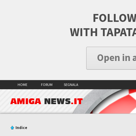
FOLLOW
WITH TAPAT
Open in 
HOME
FORUM
SEGNALA
AMIGA
NEWS
.IT
Indice