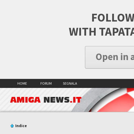
FOLLOW
WITH TAPAT
Open in 
HOME
FORUM
SEGNALA
AMIGA
NEWS
.IT
Indice