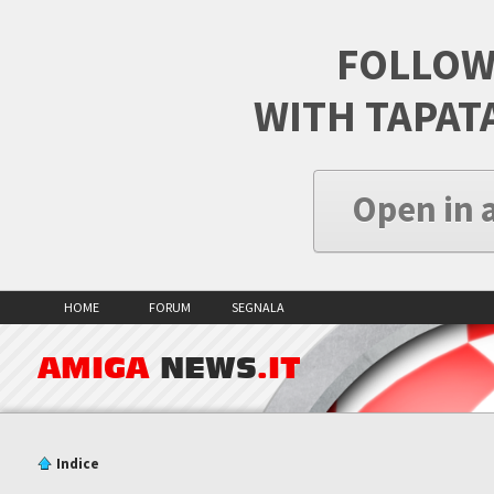
FOLLOW
WITH TAPAT
Open in 
HOME
FORUM
SEGNALA
AMIGA
NEWS
.IT
Indice