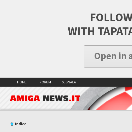
FOLLOW
WITH TAPAT
Open in 
HOME
FORUM
SEGNALA
AMIGA
NEWS
.IT
Indice