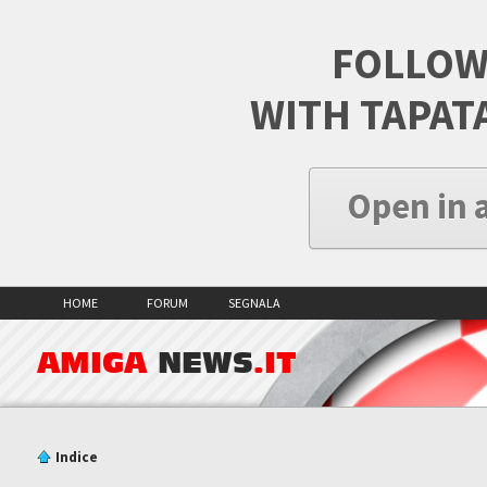
FOLLOW
WITH TAPAT
Open in 
HOME
FORUM
SEGNALA
AMIGA
NEWS
.IT
Indice