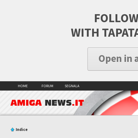
FOLLOW
WITH TAPAT
Open in 
HOME
FORUM
SEGNALA
AMIGA
NEWS
.IT
Indice