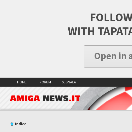
FOLLOW
WITH TAPAT
Open in 
HOME
FORUM
SEGNALA
AMIGA
NEWS
.IT
Indice