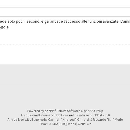
hiede solo pochi secondi e garantisce l’accesso alle funzioni avanzate. L’am
regole.
Powered by
phpBB
® Forum Software © phpBB Group
Traduzione Italiana
phpBBItalia.net
basata su phpBB.it 2010
Amiga News.it v8 theme by Carmen "Khaleesi" Ghirardi & Riccardo "ikir" Merlo
Time : 0.046s | 10 Queries | GZIP : On