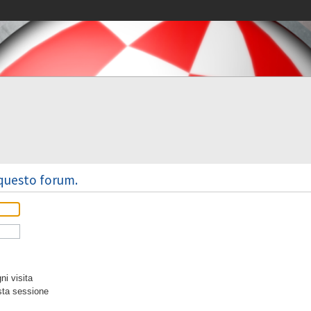
 questo forum.
i visita
sta sessione