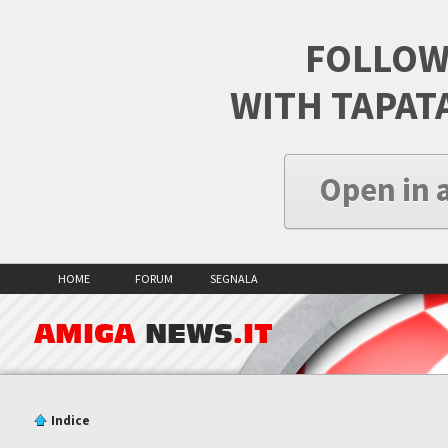
FOLLOW
WITH TAPAT
Open in 
HOME
FORUM
SEGNALA
AMIGA
NEWS
.IT
Indice