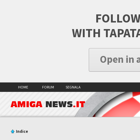
FOLLOW
WITH TAPAT
Open in 
HOME
FORUM
SEGNALA
AMIGA
NEWS
.IT
Indice