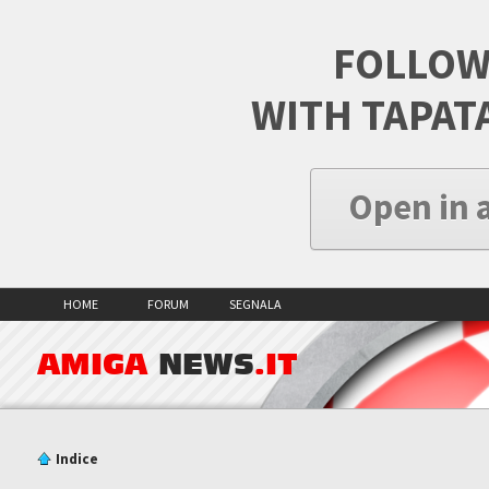
FOLLOW
WITH TAPAT
Open in 
HOME
FORUM
SEGNALA
AMIGA
NEWS
.IT
Indice