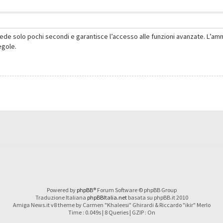
hiede solo pochi secondi e garantisce l’accesso alle funzioni avanzate. L’am
regole.
Powered by
phpBB
® Forum Software © phpBB Group
Traduzione Italiana
phpBBItalia.net
basata su phpBB.it 2010
Amiga News.it v8 theme by Carmen "Khaleesi" Ghirardi & Riccardo "ikir" Merlo
Time : 0.049s | 8 Queries | GZIP : On