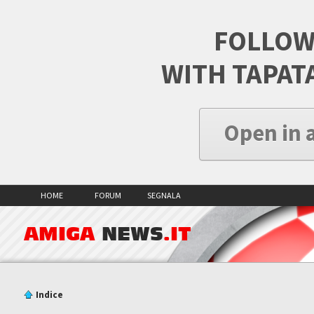
FOLLOW
WITH TAPAT
Open in 
HOME
FORUM
SEGNALA
AMIGA
NEWS
.IT
Indice