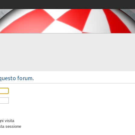
 questo forum.
i visita
sta sessione