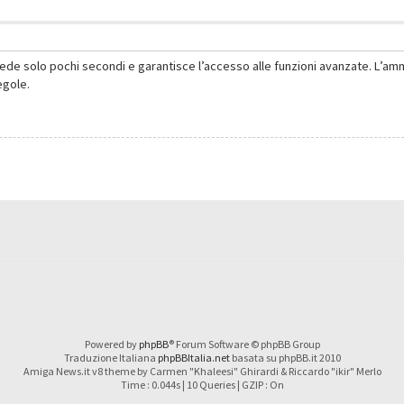
hiede solo pochi secondi e garantisce l’accesso alle funzioni avanzate. L’am
regole.
Powered by
phpBB
® Forum Software © phpBB Group
Traduzione Italiana
phpBBItalia.net
basata su phpBB.it 2010
Amiga News.it v8 theme by Carmen "Khaleesi" Ghirardi & Riccardo "ikir" Merlo
Time : 0.044s | 10 Queries | GZIP : On