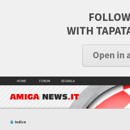
FOLLOW
WITH TAPAT
Open in 
HOME
FORUM
SEGNALA
AMIGA
NEWS
.IT
Indice