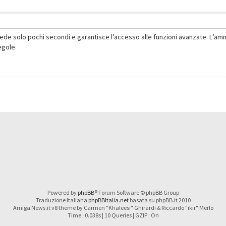
hiede solo pochi secondi e garantisce l’accesso alle funzioni avanzate. L’am
regole.
Powered by
phpBB
® Forum Software © phpBB Group
Traduzione Italiana
phpBBItalia.net
basata su phpBB.it 2010
Amiga News.it v8 theme by Carmen "Khaleesi" Ghirardi & Riccardo "ikir" Merlo
Time : 0.038s | 10 Queries | GZIP : On