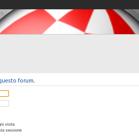
 questo forum.
i visita
sta sessione