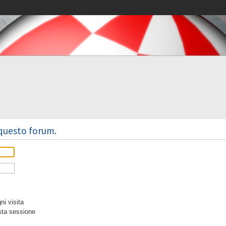
 questo forum.
i visita
sta sessione