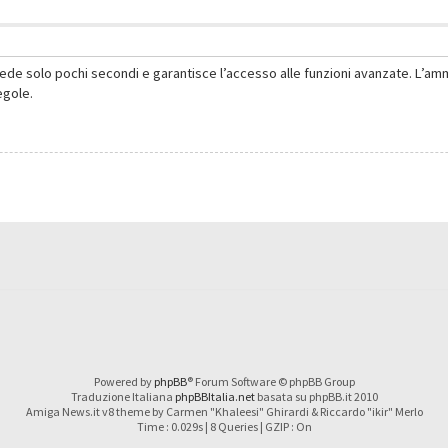
hiede solo pochi secondi e garantisce l’accesso alle funzioni avanzate. L’am
regole.
Powered by
phpBB
® Forum Software © phpBB Group
Traduzione Italiana
phpBBItalia.net
basata su phpBB.it 2010
Amiga News.it v8 theme by Carmen "Khaleesi" Ghirardi & Riccardo "ikir" Merlo
Time : 0.029s | 8 Queries | GZIP : On