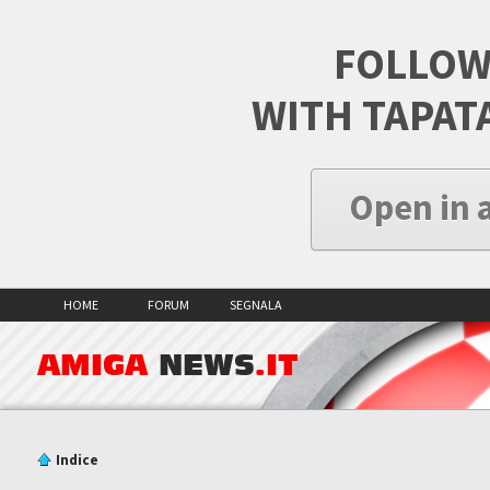
FOLLOW
WITH TAPAT
Open in 
HOME
FORUM
SEGNALA
AMIGA
NEWS
.IT
Indice