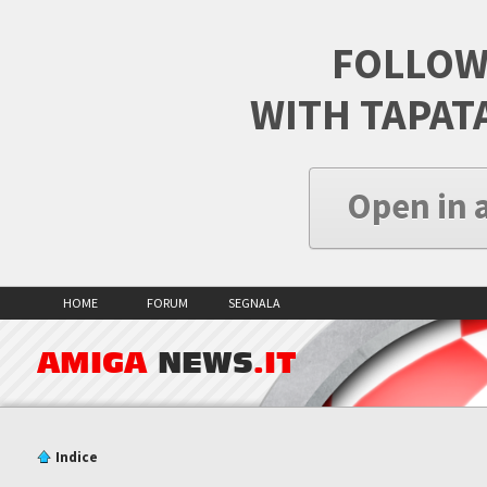
FOLLOW
WITH TAPAT
Open in 
HOME
FORUM
SEGNALA
AMIGA
NEWS
.IT
Indice