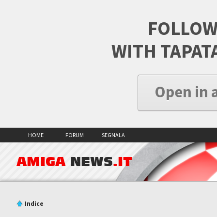
FOLLOW
WITH TAPAT
Open in 
HOME
FORUM
SEGNALA
AMIGA
NEWS
.IT
Indice