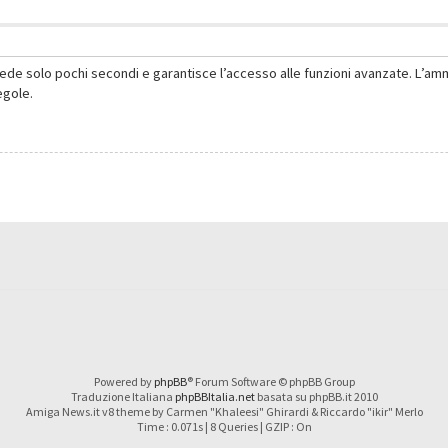
hiede solo pochi secondi e garantisce l’accesso alle funzioni avanzate. L’am
regole.
Powered by
phpBB
® Forum Software © phpBB Group
Traduzione Italiana
phpBBItalia.net
basata su phpBB.it 2010
Amiga News.it v8 theme by Carmen "Khaleesi" Ghirardi & Riccardo "ikir" Merlo
Time : 0.071s | 8 Queries | GZIP : On