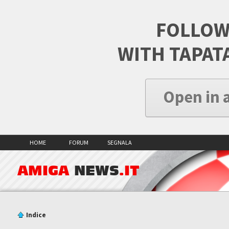
FOLLOW
WITH TAPAT
Open in 
HOME
FORUM
SEGNALA
AMIGA
NEWS
.IT
Indice