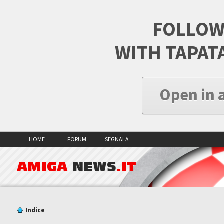
FOLLOW
WITH TAPAT
Open in 
HOME
FORUM
SEGNALA
AMIGA
NEWS
.IT
Indice