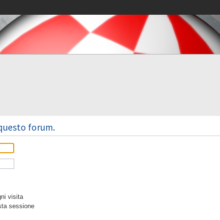
 questo forum.
i visita
sta sessione