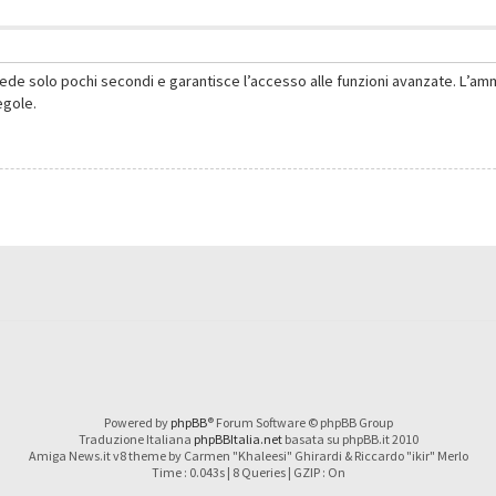
hiede solo pochi secondi e garantisce l’accesso alle funzioni avanzate. L’am
regole.
Powered by
phpBB
® Forum Software © phpBB Group
Traduzione Italiana
phpBBItalia.net
basata su phpBB.it 2010
Amiga News.it v8 theme by Carmen "Khaleesi" Ghirardi & Riccardo "ikir" Merlo
Time : 0.043s | 8 Queries | GZIP : On