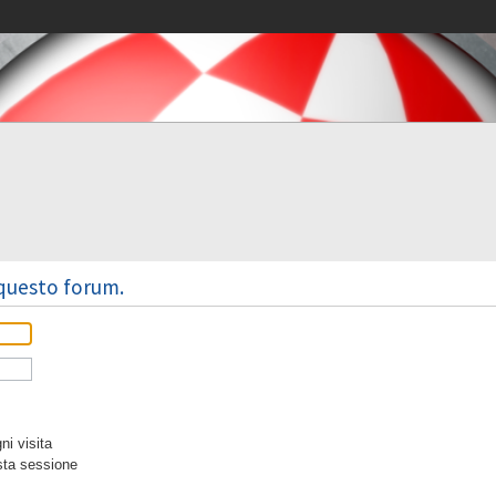
 questo forum.
i visita
sta sessione