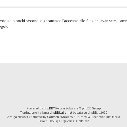
hiede solo pochi secondi e garantisce l’accesso alle funzioni avanzate. L’am
regole.
Powered by
phpBB
® Forum Software © phpBB Group
Traduzione Italiana
phpBBItalia.net
basata su phpBB.it 2010
Amiga News.it v8 theme by Carmen "Khaleesi" Ghirardi & Riccardo "ikir" Merlo
Time : 0.059s | 10 Queries | GZIP : On