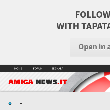
FOLLOW
WITH TAPAT
Open in 
HOME
FORUM
SEGNALA
AMIGA
NEWS
.IT
Indice