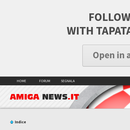
FOLLOW
WITH TAPAT
Open in 
HOME
FORUM
SEGNALA
AMIGA
NEWS
.IT
Indice