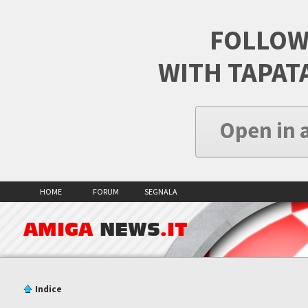
FOLLOW
WITH TAPAT
Open in 
HOME
FORUM
SEGNALA
AMIGA
NEWS
.IT
Indice