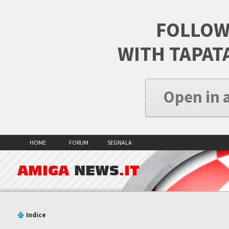
FOLLOW
WITH TAPAT
Open in 
HOME
FORUM
SEGNALA
AMIGA
NEWS
.IT
Indice