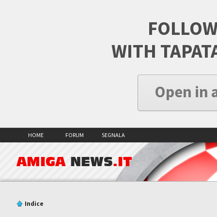
FOLLOW
WITH TAPAT
Open in 
HOME
FORUM
SEGNALA
AMIGA
NEWS
.IT
Indice