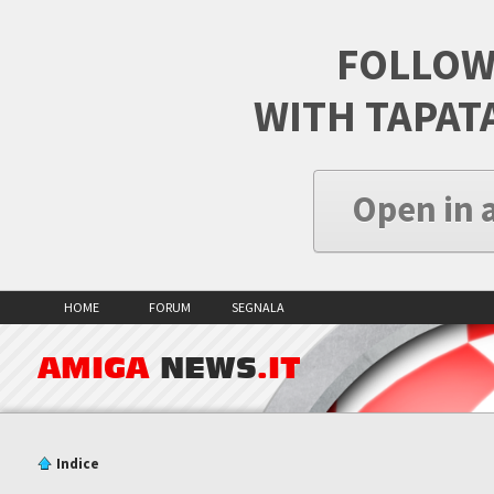
FOLLOW
WITH TAPAT
Open in 
HOME
FORUM
SEGNALA
AMIGA
NEWS
.IT
Indice