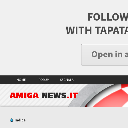
FOLLOW
WITH TAPAT
Open in 
HOME
FORUM
SEGNALA
AMIGA
NEWS
.IT
Indice