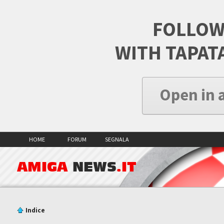
FOLLOW
WITH TAPAT
Open in 
HOME
FORUM
SEGNALA
AMIGA
NEWS
.IT
Indice