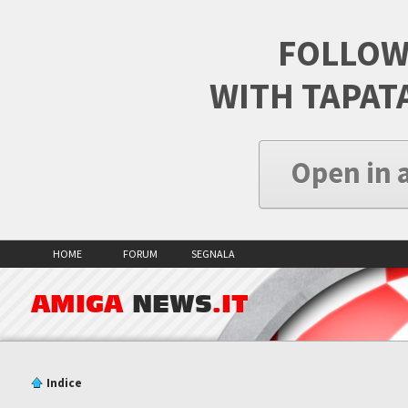
FOLLOW
WITH TAPAT
Open in 
HOME
FORUM
SEGNALA
AMIGA
NEWS
.IT
Indice